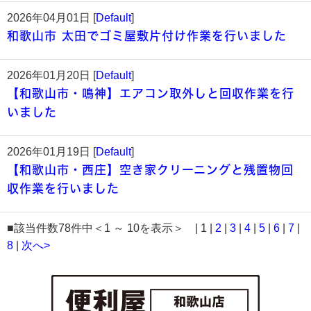
2026年04月01日 [
Default
]
和歌山市 太田でゴミ屋敷片付け作業を行いました
2026年01月20日 [
Default
]
【和歌山市・鳴神】エアコン取外しと回収作業を行
いました
2026年01月19日 [
Default
]
【和歌山市・西庄】空き家クリーニングと残置物回
収作業を行いました
■該当件数78件中＜1 ～ 10を表示＞ | 1 |
2
|
3
|
4
|
5
|
6
|
7
|
8
|
次へ>