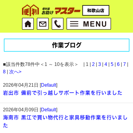
作業ブログ
■該当件数78件中＜1 ～ 10を表示＞ | 1 |
2
|
3
|
4
|
5
|
6
|
7
|
8
|
次へ>
2026年04月21日 [
Default
]
岩出市 備前で引っ越しサポート作業を行いました
2026年04月09日 [
Default
]
海南市 黒江で買い物代行と家具移動作業を行いまし
た