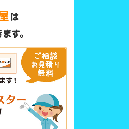
屋
は
きます。