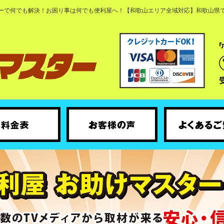
ーで何でも解決！お困り事は何でも便利屋へ！【和歌山エリア全域対応】和歌山県で