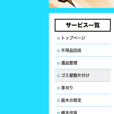
トップページ
不用品回収
遺品整理
ゴミ屋敷片付け
草刈り
庭木の剪定
植木伐採