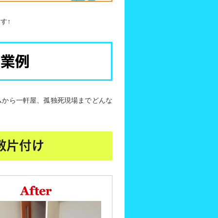
す↑
作業例
ムから一軒屋、孤独死現場までどんな
敷片付け